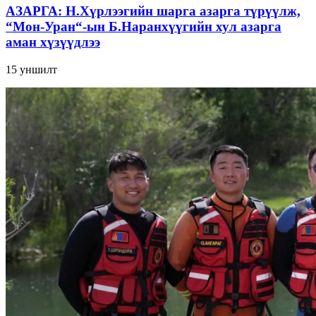
АЗАРГА: Н.Хүрлээгийн шарга азарга түрүүлж,
“Мон-Уран“-ын Б.Наранхүүгийн хул азарга
аман хүзүүдлээ
15
уншилт