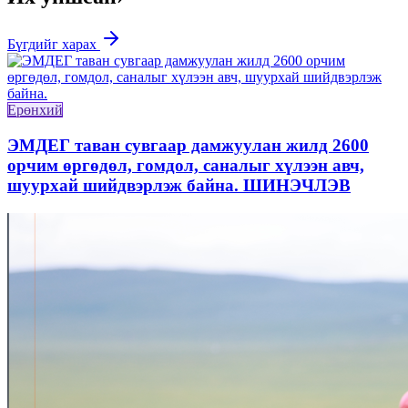
Бүгдийг харах
Ерөнхий
ЭМДЕГ таван сувгаар дамжуулан жилд 2600
орчим өргөдөл, гомдол, саналыг хүлээн авч,
шуурхай шийдвэрлэж байна. ШИНЭЧЛЭВ