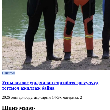
Нийгэм
Усны ослоос урьдчилан сэргийлэх эргүүлүүд
тогтмол ажиллаж байна
2026 оны долоодугаар сарын 14
·
Эх материал: 2
Шинэ мэдээ
›