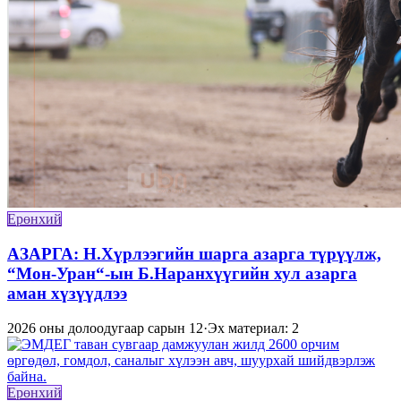
Ерөнхий
АЗАРГА: Н.Хүрлээгийн шарга азарга түрүүлж,
“Мон-Уран“-ын Б.Наранхүүгийн хул азарга
аман хүзүүдлээ
2026 оны долоодугаар сарын 12
·
Эх материал: 2
Ерөнхий