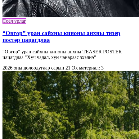
Соёл урлаг
“Овгор” уран сайхны киноны анхны тизер
постер цацагдлаа
“Овгор” уран сайхны киноны анхны TEASER POSTER
цацагдлаа "Хүч чадал, хүн чанараас эхэлнэ"
2026 оны долоодугаар сарын 21
·
Эх материал: 3