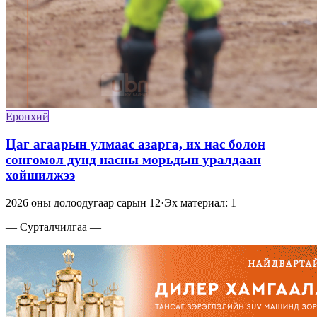
Ерөнхий
Цаг агаарын улмаас азарга, их нас болон
сонгомол дунд насны морьдын уралдаан
хойшилжээ
2026 оны долоодугаар сарын 12
·
Эх материал: 1
— Сурталчилгаа —