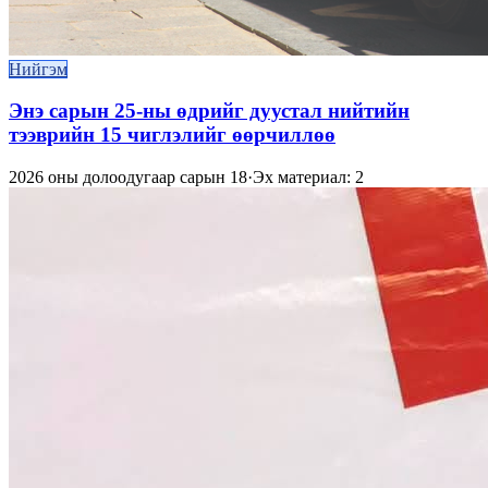
Нийгэм
Энэ сарын 25-ны өдрийг дуустал нийтийн
тээврийн 15 чиглэлийг өөрчиллөө
2026 оны долоодугаар сарын 18
·
Эх материал: 2