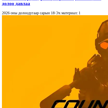
долоо давлаа
2026 оны долоодугаар сарын 18
·
Эх материал: 1