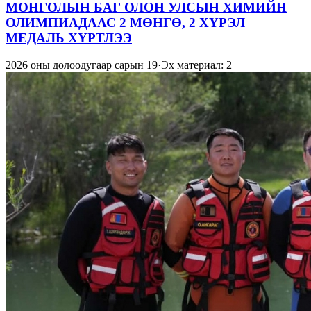
МОНГОЛЫН БАГ ОЛОН УЛСЫН ХИМИЙН
ОЛИМПИАДААС 2 МӨНГӨ, 2 ХҮРЭЛ
МЕДАЛЬ ХҮРТЛЭЭ
2026 оны долоодугаар сарын 19
·
Эх материал: 2