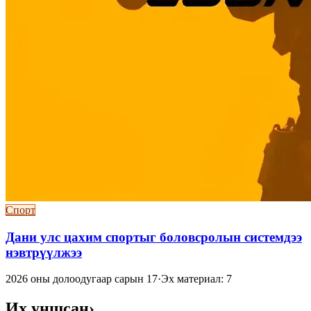
Спорт
Дани улс цахим спортыг боловсролын системдээ
нэвтрүүлжээ
2026 оны долоодугаар сарын 17
·
Эх материал: 7
Их уншсан
›