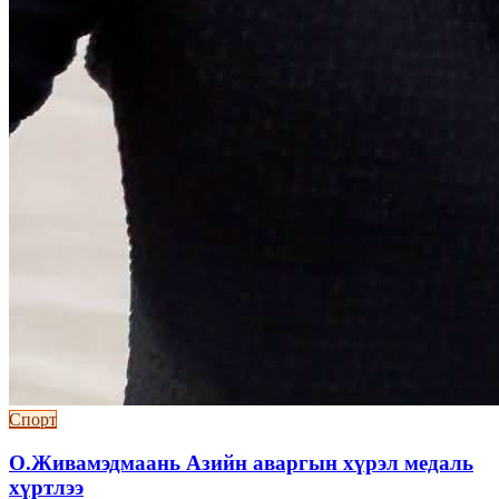
Спорт
О.Живамэдмаань Азийн аваргын хүрэл медаль
хүртлээ