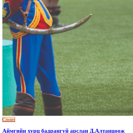
Спорт
Аймгийн хурц бадрангуй арслан Д.Алтанцоож