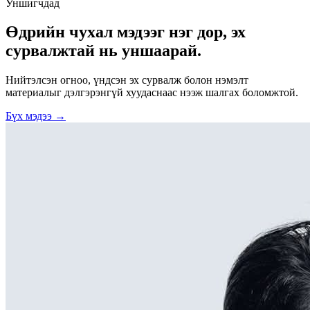
Уншигчдад
Өдрийн чухал мэдээг нэг дор, эх
сурвалжтай нь уншаарай.
Нийтэлсэн огноо, үндсэн эх сурвалж болон нэмэлт
материалыг дэлгэрэнгүй хуудаснаас нээж шалгах боломжтой.
Бүх мэдээ →