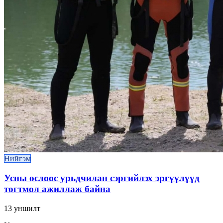
Нийгэм
Усны ослоос урьдчилан сэргийлэх эргүүлүүд
тогтмол ажиллаж байна
13
уншилт