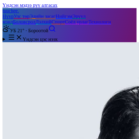
Үндсэн мэдээ рүү алгасах
tuuchee
.
Нүүр
Улс төр
Эдийн засаг
Нийгэм
Эрүүл
мэнд
Боловсрол
Дэлхий
Спорт
Соёл урлаг
Технологи
УБ 21° · Бороотой
Үндсэн цэс нээх