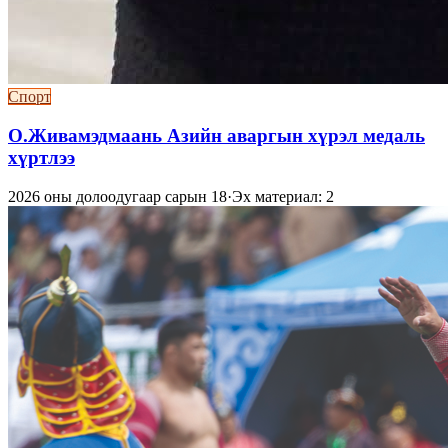
Спорт
О.Живамэдмаань Азийн аваргын хүрэл медаль
хүртлээ
2026 оны долоодугаар сарын 18
·
Эх материал: 2