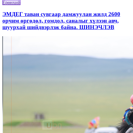
Ерөнхий
ЭМДЕГ таван сувгаар дамжуулан жилд 2600
орчим өргөдөл, гомдол, саналыг хүлээн авч,
шуурхай шийдвэрлэж байна. ШИНЭЧЛЭВ