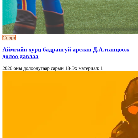
Спорт
Аймгийн хурц бадрангуй арслан Д.Алтанцоож
долоо давлаа
2026 оны долоодугаар сарын 18
·
Эх материал: 1