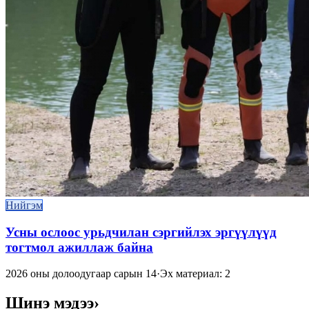
Нийгэм
Усны ослоос урьдчилан сэргийлэх эргүүлүүд
тогтмол ажиллаж байна
2026 оны долоодугаар сарын 14
·
Эх материал: 2
Шинэ мэдээ
›