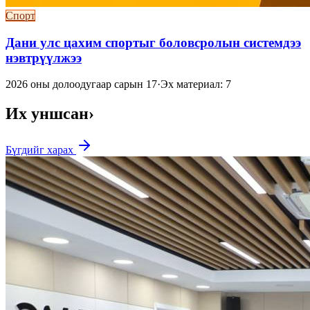
Спорт
Дани улс цахим спортыг боловсролын системдээ
нэвтрүүлжээ
2026 оны долоодугаар сарын 17
·
Эх материал: 7
Их уншсан
›
Бүгдийг харах