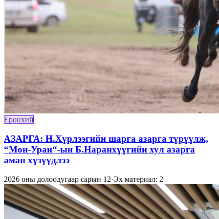
Ерөнхий
АЗАРГА: Н.Хүрлээгийн шарга азарга түрүүлж,
“Мон-Уран“-ын Б.Наранхүүгийн хул азарга
аман хүзүүдлээ
2026 оны долоодугаар сарын 12
·
Эх материал: 2