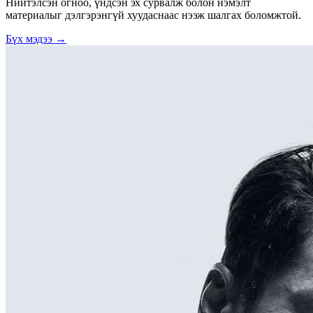
Нийтэлсэн огноо, үндсэн эх сурвалж болон нэмэлт
материалыг дэлгэрэнгүй хуудаснаас нээж шалгах боломжтой.
Бүх мэдээ →