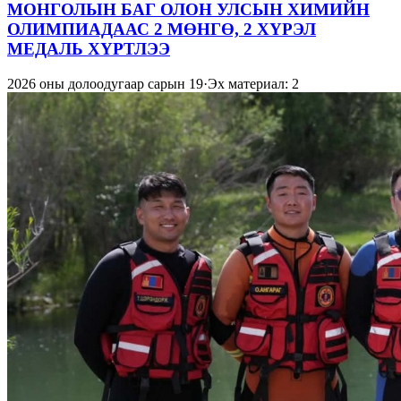
МОНГОЛЫН БАГ ОЛОН УЛСЫН ХИМИЙН
ОЛИМПИАДААС 2 МӨНГӨ, 2 ХҮРЭЛ
МЕДАЛЬ ХҮРТЛЭЭ
2026 оны долоодугаар сарын 19
·
Эх материал: 2