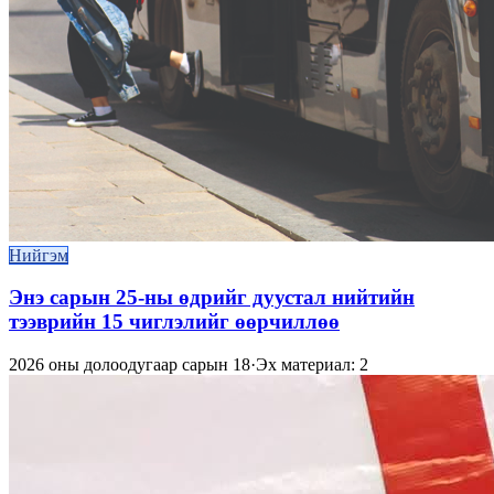
Нийгэм
Энэ сарын 25-ны өдрийг дуустал нийтийн
тээврийн 15 чиглэлийг өөрчиллөө
2026 оны долоодугаар сарын 18
·
Эх материал: 2