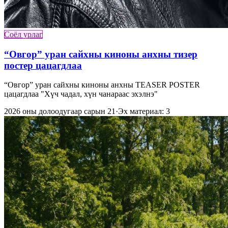
Соёл урлаг
“Овгор” уран сайхны киноны анхны тизер
постер цацагдлаа
“Овгор” уран сайхны киноны анхны TEASER POSTER
цацагдлаа "Хүч чадал, хүн чанараас эхэлнэ"
2026 оны долоодугаар сарын 21
·
Эх материал: 3