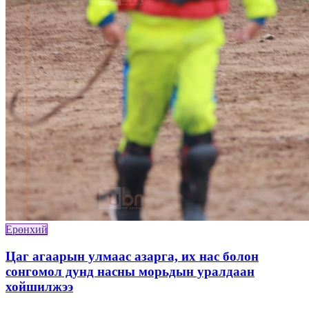
Ерөнхий
Цаг агаарын улмаас азарга, их нас болон
сонгомол дунд насны морьдын уралдаан
хойшилжээ