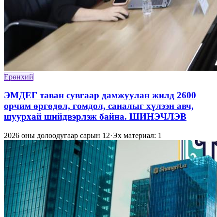
Ерөнхий
ЭМДЕГ таван сувгаар дамжуулан жилд 2600
орчим өргөдөл, гомдол, саналыг хүлээн авч,
шуурхай шийдвэрлэж байна. ШИНЭЧЛЭВ
2026 оны долоодугаар сарын 12
·
Эх материал: 1