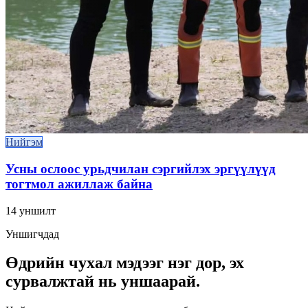
Нийгэм
Усны ослоос урьдчилан сэргийлэх эргүүлүүд
тогтмол ажиллаж байна
14
уншилт
Уншигчдад
Өдрийн чухал мэдээг нэг дор, эх
сурвалжтай нь уншаарай.