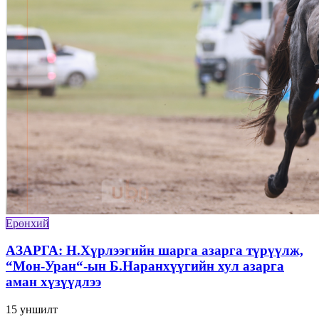
Ерөнхий
АЗАРГА: Н.Хүрлээгийн шарга азарга түрүүлж,
“Мон-Уран“-ын Б.Наранхүүгийн хул азарга
аман хүзүүдлээ
15
уншилт