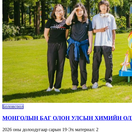
Боловсрол
МОНГОЛЫН БАГ ОЛОН УЛСЫН ХИМИЙН ОЛИ
2026 оны долоодугаар сарын 19
·
Эх материал: 2