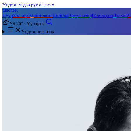
Үндсэн мэдээ рүү алгасах
tuuchee
.
Нүүр
Улс төр
Эдийн засаг
Нийгэм
Эрүүл мэнд
Боловсрол
Дэлхий
С
УБ 26° · Үүлэрхэг
Үндсэн цэс нээх