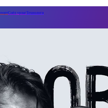
порт
Соёл урлаг
Технологи