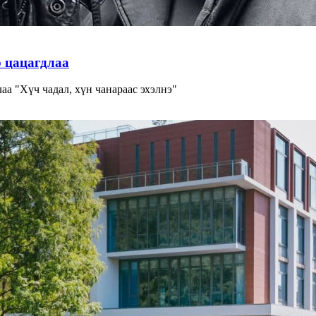
р цацагдлаа
 "Хүч чадал, хүн чанараас эхэлнэ"