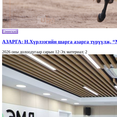
Ерөнхий
АЗАРГА: Н.Хүрлээгийн шарга азарга түрүүлж, “
2026 оны долоодугаар сарын 12
·
Эх материал: 2