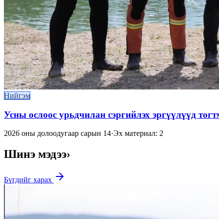
Нийгэм
Усны ослоос урьдчилан сэргийлэх эргүүлүүд тог
2026 оны долоодугаар сарын 14
·
Эх материал: 2
Шинэ мэдээ
›
Бүгдийг харах