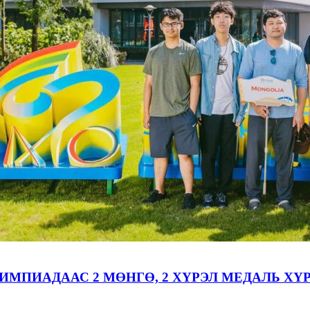
МПИАДААС 2 МӨНГӨ, 2 ХҮРЭЛ МЕДАЛЬ ХҮ