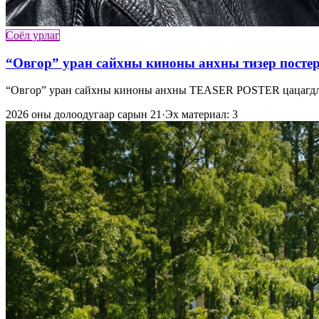
Соёл урлаг
“Овгор” уран сайхны киноны анхны тизер посте
“Овгор” уран сайхны киноны анхны TEASER POSTER цацагдлаа
2026 оны долоодугаар сарын 21
·
Эх материал: 3