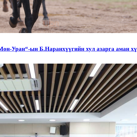
Мон-Уран“-ын Б.Наранхүүгийн хул азарга аман хү